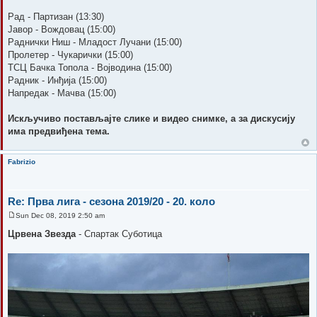
Рад - Партизан (13:30)
Јавор - Вождовац (15:00)
Раднички Ниш - Младост Лучани (15:00)
Пролетер - Чукарички (15:00)
ТСЦ Бачка Топола - Војводина (15:00)
Радник - Инђија (15:00)
Напредак - Мачва (15:00)
Искључиво постављајте слике и видео снимке, а за дискусију
има предвиђена тема.
Fabrizio
Re: Прва лига - сезона 2019/20 - 20. коло
Sun Dec 08, 2019 2:50 am
P
o
Црвена Звезда
- Спартак Суботица
s
t