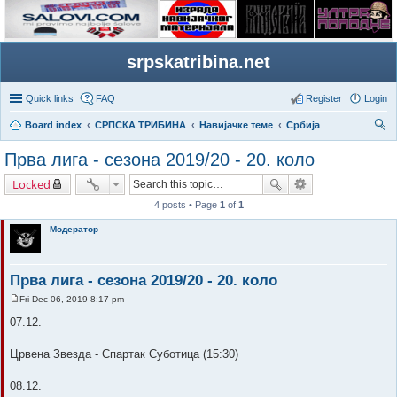
srpskatribina.net
Quick links
FAQ
Register
Login
Board index
СРПСКА ТРИБИНА
Навијачке теме
Србија
ear
Прва лига - сезона 2019/20 - 20. коло
ch
Locked
4 posts • Page
1
of
1
Модератор
Прва лига - сезона 2019/20 - 20. коло
Fri Dec 06, 2019 8:17 pm
P
o
07.12.
s
t
Црвена Звезда - Спартак Суботица (15:30)
08.12.