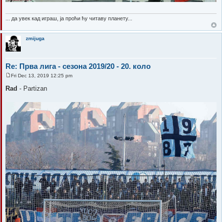
... да увек кад играш, ја проћи ћу читаву планету...
zmijuga
Re: Прва лига - сезона 2019/20 - 20. коло
Fri Dec 13, 2019 12:25 pm
P
o
Rad
- Partizan
s
t