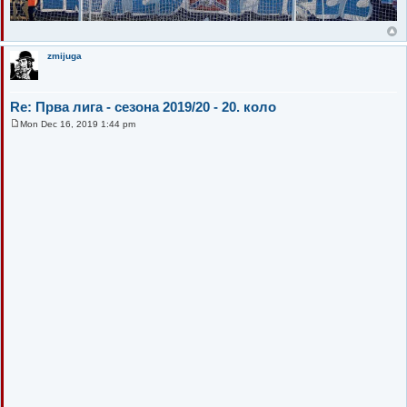
zmijuga
Re: Прва лига - сезона 2019/20 - 20. коло
Mon Dec 16, 2019 1:44 pm
P
o
s
t