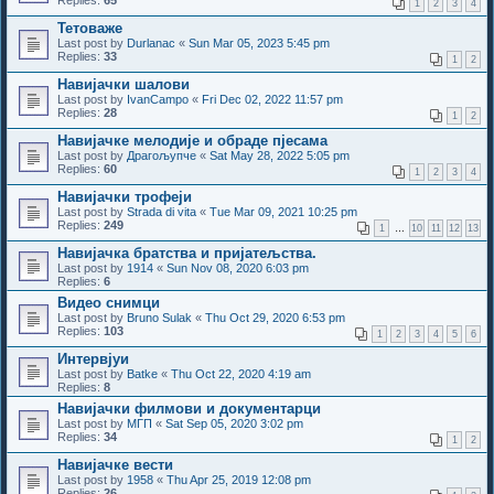
Replies:
65
1
2
3
4
Тетоваже
Last post by
Durlanac
«
Sun Mar 05, 2023 5:45 pm
Replies:
33
1
2
Навијачки шалови
Last post by
IvanCampo
«
Fri Dec 02, 2022 11:57 pm
Replies:
28
1
2
Навијачке мелодије и обраде пјесама
Last post by
Драгољупче
«
Sat May 28, 2022 5:05 pm
Replies:
60
1
2
3
4
Навијачки трофеји
Last post by
Strada di vita
«
Tue Mar 09, 2021 10:25 pm
Replies:
249
1
…
10
11
12
13
Навијачка братства и пријатељства.
Last post by
1914
«
Sun Nov 08, 2020 6:03 pm
Replies:
6
Видео снимци
Last post by
Bruno Sulak
«
Thu Oct 29, 2020 6:53 pm
Replies:
103
1
2
3
4
5
6
Интервјуи
Last post by
Batke
«
Thu Oct 22, 2020 4:19 am
Replies:
8
Навијачки филмови и документарци
Last post by
МГП
«
Sat Sep 05, 2020 3:02 pm
Replies:
34
1
2
Навијачке вести
Last post by
1958
«
Thu Apr 25, 2019 12:08 pm
Replies:
26