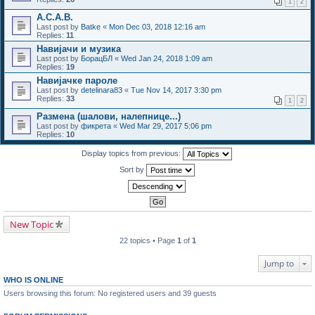
1
2
А.C.A.B.
Last post by
Batke
«
Mon Dec 03, 2018 12:16 am
Replies:
11
Навијачи и музика
Last post by
БорацБЛ
«
Wed Jan 24, 2018 1:09 am
Replies:
19
Навијачке пароле
Last post by
detelinara83
«
Tue Nov 14, 2017 3:30 pm
Replies:
33
1
2
Размена (шалови, налепнице...)
Last post by
фикрета
«
Wed Mar 29, 2017 5:06 pm
Replies:
10
Display topics from previous:
Sort by
New Topic
22 topics • Page
1
of
1
Jump to
WHO IS ONLINE
Users browsing this forum: No registered users and 39 guests