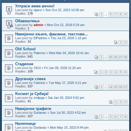
Ултраси живе вечно!
Last post by
njasvi
«
Sun Oct 22, 2023 10:08 am
Replies:
178
1
…
6
7
8
9
Обавештење
Last post by
admin
«
Mon Oct 22, 2018 6:29 am
Replies:
1
Навијачке књиге, фанзини, текстови...
Last post by
ElPadrino
«
Thu Jul 23, 2026 1:10 pm
Replies:
33
1
2
Old School
Last post by
Palermo
«
Wed Mar 04, 2026 10:41 am
Replies:
541
1
…
25
26
27
28
Стадиони
Last post by
1914
«
Fri Jan 09, 2026 11:26 am
Replies:
109
1
2
3
4
5
6
Другачије слике
Last post by
Fabrizio
«
Tue May 27, 2025 4:21 pm
Replies:
337
1
…
14
15
16
17
Kосмет је Србија!
Last post by
zmijuga
«
Sat Jan 20, 2024 9:52 pm
Replies:
41
1
2
3
Навијачки графити
Last post by
Durlanac
«
Sun Jul 30, 2023 4:52 pm
Replies:
157
1
…
5
6
7
8
Налепнице
Last post by
Durlanac
«
Mon May 15, 2023 8:44 pm