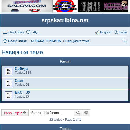
srpskatribina.net
Quick links
FAQ
Register
Login
Board index
СРПСКА ТРИБИНА
Навијачке теме
ear
Навијачке теме
ch
Forum
Србија
Topics:
385
Свет
Topics:
31
ЕКС - ЈУ
Topics:
27
New Topic
22 topics • Page
1
of
1
Topics