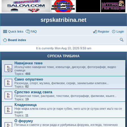
srpskatribina.net
Quick links
FAQ
Register
Login
Board index
ear
It is currently Mon Aug 10, 2026 9:59 am
ch
СРПСКА ТРИБИНА
Навијачке теме
Искључиво навијачке теме, извештаји, дискусије, фотографије, видео
снимци
Topics:
466
Само опуштено
Разонода, спорт, музика, филмови, серије, занимљиви клипови...
Topics:
82
Српство изнад свега
Патриотске теме, расправе, текстови, фотографије, филмови, књиге...
Topics:
19
Кладионица
Није мајка клела сина што је паре губио, него што је сутра опет иш'о па се
вадио
Topics:
11
О форуму
Питања и савети у вези рада и уређивања форума, изгледа, техничких