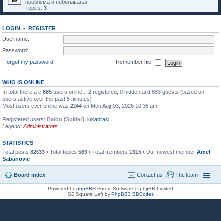
проблема и побољшања
Topics:
3
LOGIN
•
REGISTER
Username:
Password:
I forgot my password
Remember me
WHO IS ONLINE
In total there are
685
users online :: 2 registered, 0 hidden and 683 guests (based on
users active over the past 5 minutes)
Most users ever online was
2244
on Mon Aug 03, 2026 10:35 am
Registered users:
Baidu [Spider]
,
lukabrasi
Legend:
Administrators
STATISTICS
Total posts
82633
• Total topics
583
• Total members
1315
• Our newest member
Amel
Sabanovic
Board index
Contact us
The team
Powered by
phpBB
® Forum Software © phpBB Limited
SE Square Left by
PhpBB3 BBCodes